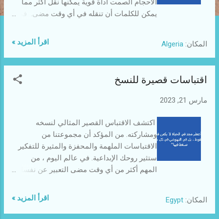
ت
الأحجام الصمت أداة قوية يمكنها نقل أكثر مما
يمكن للكلمات أن تنقله في أي وقت مضى. في
بعض المواقف ، عدم قول أي شيء على الإطلاق
يعبر عن الكثير عن أفكارك ومشاعرك . يمكن
اقرأ المزيد »
المكان:
Algeria
استخدام الصمت للتعبير عن الاحترام أو التفاهم
أو حتى الرفض حسب الظروف. في بعض الأحيان
يكون من الأفضل التزام الصمت بدلاً من التسرع
اقتباسات قصيرة للنسخ
في تقديم إجابة أو رأي قد لا يتم صياغته بالكامل.
يمكن أن يكون الصمت أيضًا شكلاً من أشكال
مارس 21, 2023
الاحتجاج أو التحدي في وجه شيء غير عادل.
عندما يرفض الناس التحدث ، فقد يرسلون
اكتشف الاقتباس القصير المثالي لنسخه
رسالة مفادها أن حقوقهم قد انتهكت أو أنهم
ومشاركته. من المؤكد أن مجموعتنا من
تعرضوا للظلم بطريقة ما. في هذه الحالات ،
الاقتباسات الملهمة والمحفزة والمثيرة للتفكير
يمكن أن يكون الصمت بمثابة عمل مقاومة ضد
ستثير روحك الإبداعية. في عالم اليوم ، من
القهر والظلم. في النهاية ، الصمت ليس
المهم أكثر من أي وقت مضى التعبير عن نفسك
بالضرورة علامة على الضعف أو الجهل. يمكن أن
بطريقة هادفة ومحفزة - وما هي أفضل طريقة
تكون وسيلة اتصال قوية عند استخدامها بفعالية.
للقيام بذلك من استخدام اقتباسات ملهمة؟ تعتبر
اقرأ المزيد »
المكان:
Egypt
معرفة متى تتحدث ومتى تلتزم الصمت هي
الاقتباسات القصيرة طريقة ممتازة لتوفير
مهارة مهمة تتطلب ذكاءً عاطفيًا وإدراكًا
الحافز أو مشاركة الرأي أو التعبير عن المشاعر.