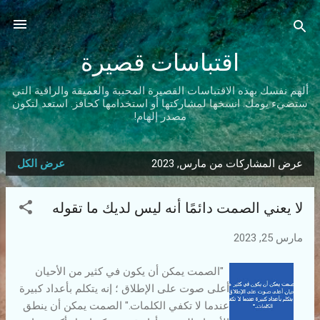
التخطي إلى المحتوى الرئيسي
اقتباسات قصيرة
ألهم نفسك بهذه الاقتباسات القصيرة المحببة والعميقة والراقية التي
ستضيء يومك. انسخها لمشاركتها أو استخدامها كحافز. استعد لتكون
مصدر إلهام!
عرض المشاركات من مارس, 2023
عرض الكل
ا
ل
لا يعني الصمت دائمًا أنه ليس لديك ما تقوله
م
ش
مارس 25, 2023
ا
ر
"الصمت يمكن أن يكون في كثير من الأحيان
ك
أعلى صوت على الإطلاق ؛ إنه يتكلم بأعداد كبيرة
ا
عندما لا تكفي الكلمات." الصمت يمكن أن ينطق